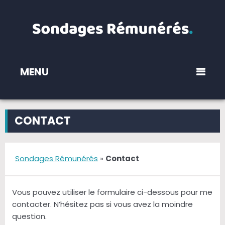
MENU
CONTACT
Sondages Rémunérés
»
Contact
Vous pouvez utiliser le formulaire ci-dessous pour me
contacter. N’hésitez pas si vous avez la moindre
question.