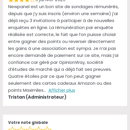
R
Newpanel est un bon site de sondages rémunérés,
a
depuis que j’y suis inscris (environ une semaine) j’ai
t
déjà reçu 3 invitations à participer à de nouvelles
e
enquêtes en ligne. La rémunération par enquête
d
réalisée est correcte, le fait que l’on puisse choisir
4
entre gagner des points ou reverser directement
,
les gains à une association est sympa. Je n’ai pas
0
encore demandé de paiement sur ce site, mais j’ai
o
confiance car géré par OpinionWay, société
u
d’études de marché qui a déjà fait ses preuves.
t
Quatre étoiles par ce que l’on peut gagner
o
seulement des cartes cadeaux Amazon ou des
f
points Maximiles
Afficher plus
5
Tristan (Administrateur)
Votre note globale