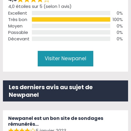
Rated
4,0 étoiles sur 5 (selon 1 avis)
4,0
Excellent
0%
out
Très bon
100%
of
Moyen
0%
5
Passable
0%
Décevant
0%
Visiter Newpanel
Les derniers avis au sujet de
Newpanel
Newpanel est un bon site de sondages
rémunérés…
5 janvier 2023